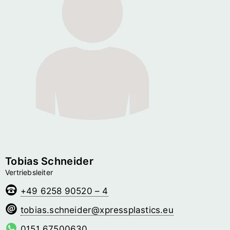
Tobias Schneider
Vertriebsleiter
+49 6258 90520 – 4
redienhcs.saibot
@­xpressplastics.eu
0151 67500630