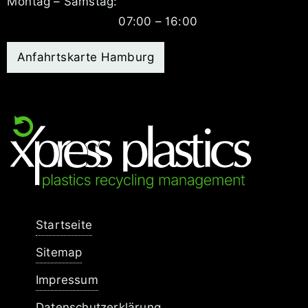
Montag – Samstag:
07:00 – 16:00
Anfahrtskarte Hamburg
Navigation
Startseite
überspringen
Sitemap
Impressum
Datenschutzerklärung