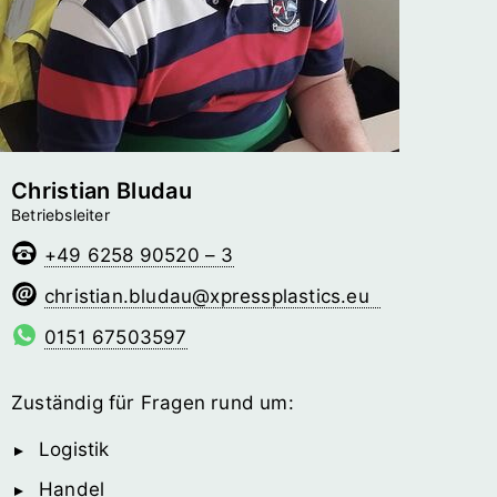
Christian Bludau
Betriebsleiter
+49 6258 90520 – 3
uadulb.naitsirhc
@­xpressplastics.eu
0151 67503597
Zuständig für Fragen rund um:
Logistik
Handel