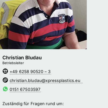
Christian Bludau
Betriebsleiter
+49 6258 90520 – 3
uadulb.naitsirhc
@­xpressplastics.eu
0151 67503597
Zuständig für Fragen rund um: