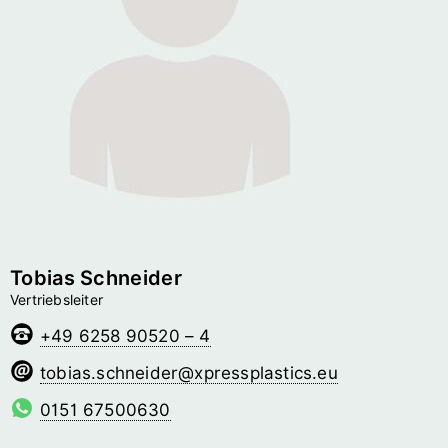
Tobias Schneider
Vertriebsleiter
+49 6258 90520 – 4
redienhcs.saibot
@­xpressplastics.eu
0151 67500630