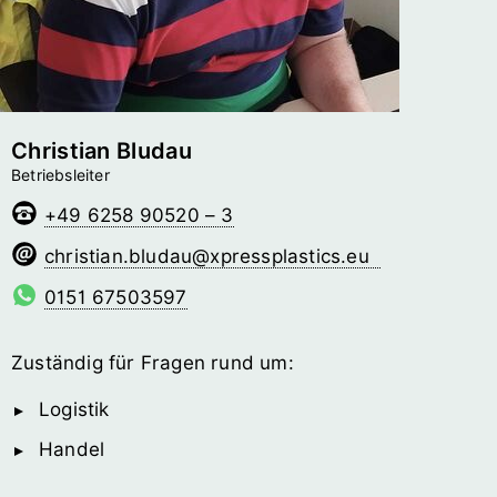
Christian Bludau
Betriebsleiter
+49 6258 90520 – 3
uadulb.naitsirhc
@­xpressplastics.eu
0151 67503597
Zuständig für Fragen rund um:
Logistik
Handel