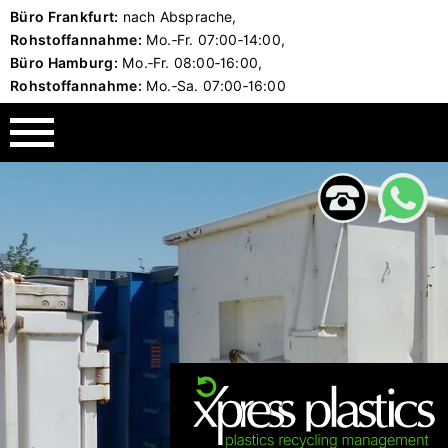
Büro Frankfurt:
nach Absprache,
Kunststoff-Produkte
Unternehmen
Leistungen
Rohstoffannahme:
Mo.‑Fr.
07:00‑14:00,
Büro Hamburg:
Mo.‑Fr.
08:00‑16:00,
Xpress Plastics GmbH
Kunststoffentsorgung PE, PP, PVC
Mahlgut PE-HD
Rohstoffannahme:
Mo.‑Sa.
07:00‑16:00
Vorteile als Kunde
Aufbereitung & Produktion
Mahlgut PE 100
Unsere Standorte
Handel aller Kunststoffarten
Mahlgut PP
Team
Containerdienst & Logistik
Plastikfolien
Holding
Werksentsorgung
Technische Kunststoffe
Granulat
Hamburg: Entsorgung von Kunststoffrohren