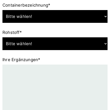
Pflichtfeld
Containerbezeichnung
*
Pflichtfeld
Rohstoff
*
Pflichtfeld
Ihre Ergänzungen
*