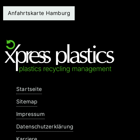
Anfahrtskarte Hamburg
Navigation
Startseite
überspringen
Sitemap
Impressum
Datenschutzerklärung
Karriere