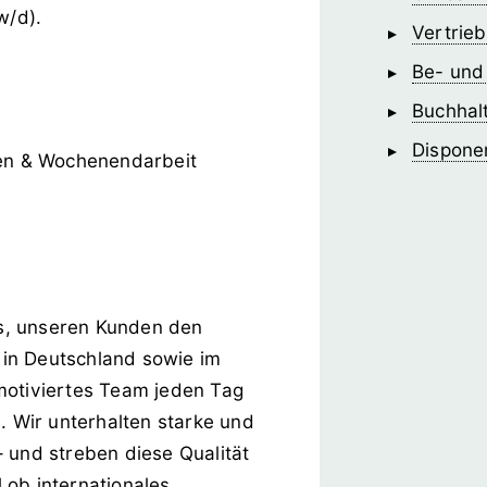
w/d).
Vertrie
Be- und
Buchhalt
Dispone
en & Wochenendarbeit
 es, unseren Kunden den
in Deutschland sowie im
motiviertes Team jeden Tag
. Wir unterhalten starke und
 und streben diese Qualität
 ob internationales