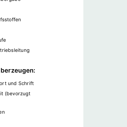
fsstoffen
ufe
triebsleitung
 überzeugen:
rt und Schrift
it (bevorzugt
en