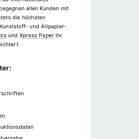
begegnen allen Kunden mit
stets die höchsten
Kunststoff- und Altpapier-
ics
und
Xpress Paper
Ihr
ichtert.
ter:
schriften
en
duktionsdaten
tübergabe