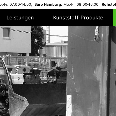
.‑Fr.
07:00‑14:00,
Büro Hamburg:
Mo.‑Fr.
08:00‑16:00,
Rohsto
Leistungen
Kunststoff-Produkte